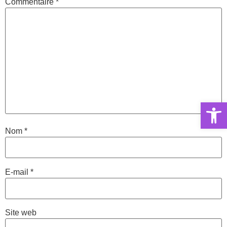
Commentaire
*
Ouvrir la 
Nom
*
E-mail
*
Site web