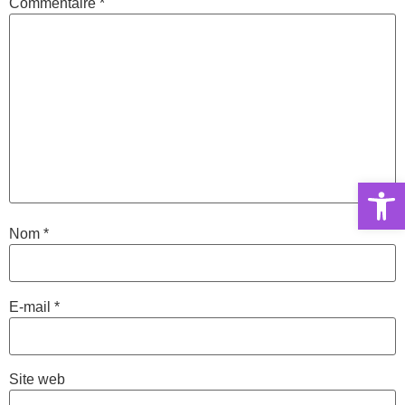
Commentaire
*
Ouvrir la 
Nom
*
E-mail
*
Site web