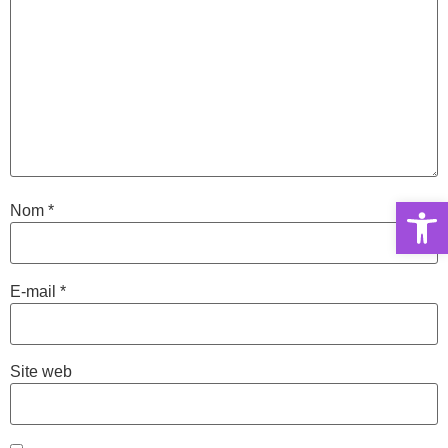
Ouvrir la 
Nom
*
E-mail
*
Site web