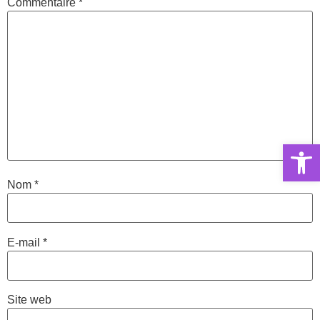
Commentaire
*
Ouvrir la 
Nom
*
E-mail
*
Site web