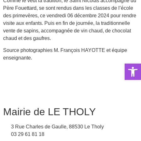
Comme le veut la tradition, le Saint Nicolas accompagné du
Père Fouettard, se sont rendus dans les classes de l’école
des primevères, ce vendredi 06 décembre 2024 pour rendre
visite aux enfants. Puis en fin de journée, la traditionnelle
vente de sapins, accompagnée de vin chaud, de chocolat
chaud et des gaufres.
Source photographies M. François HAYOTTE et équipe
enseignante.
Ouvrir la 
Mairie de LE THOLY
3 Rue Charles de Gaulle, 88530 Le Tholy
03 29 61 81 18