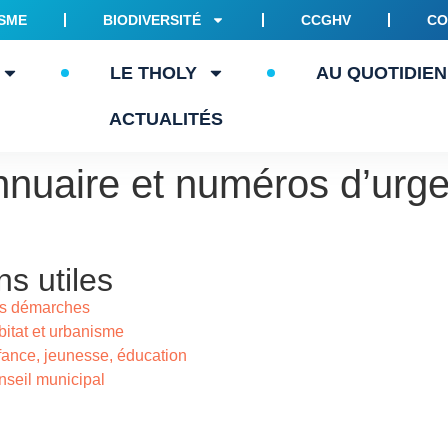
SME
BIODIVERSITÉ
CCGHV
CO
LE THOLY
AU QUOTIDIEN
ACTUALITÉS
nnuaire et numéros d’urg
ns utiles
s démarches
itat et urbanisme
ance, jeunesse, éducation
seil municipal