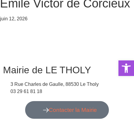
Émile Victor de Corcieux
juin 12, 2026
Ouvrir la 
Mairie de LE THOLY
3 Rue Charles de Gaulle, 88530 Le Tholy
03 29 61 81 18
Contacter la Mairie