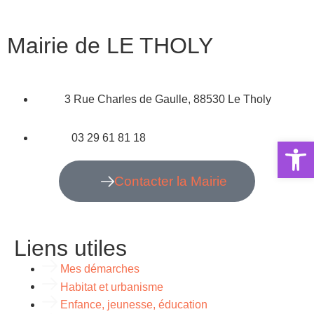
Mairie de LE THOLY
3 Rue Charles de Gaulle, 88530 Le Tholy
03 29 61 81 18
Ouvrir la 
Contacter la Mairie
Liens utiles
Mes démarches
Habitat et urbanisme
Enfance, jeunesse, éducation